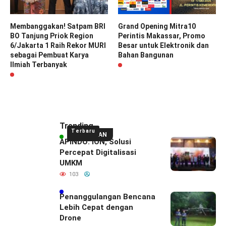
Membanggakan! Satpam BRI
Grand Opening Mitra10
BO Tanjung Priok Region
Perintis Makassar, Promo
6/Jakarta 1 Raih Rekor MURI
Besar untuk Elektronik dan
sebagai Pembuat Karya
Bahan Bangunan
Ilmiah Terbanyak
Trending
Terbaru
UNGGULAN
APINDO: ION, Solusi
Percepat Digitalisasi
UMKM
103
Penanggulangan Bencana
Lebih Cepat dengan
Drone