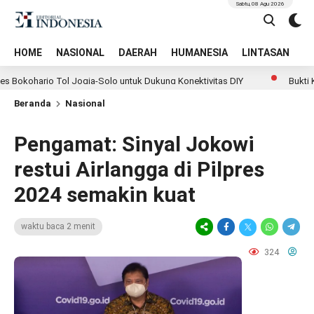
Sabtu, 08 Agu 2026
HOME
NASIONAL
DAERAH
HUMANESIA
LINTASAN
T
arjo Tol Jogja-Solo untuk Dukung Konektivitas DIY
Bukti Komitm
Beranda
Nasional
Pengamat: Sinyal Jokowi
restui Airlangga di Pilpres
2024 semakin kuat
waktu baca 2 menit
324