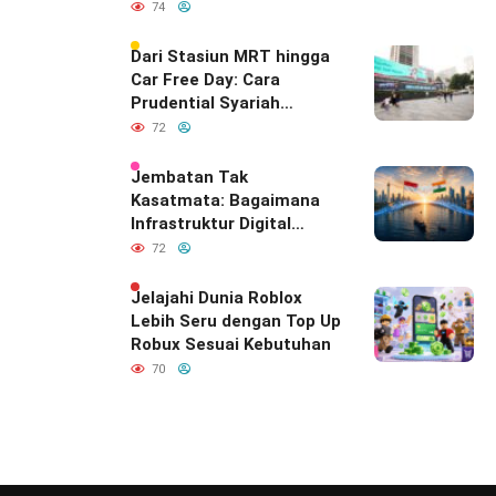
74
Dari Stasiun MRT hingga
Car Free Day: Cara
Prudential Syariah
Merayakan yang Nomor
72
Satu di Hati Keluarga
Indonesia
Jembatan Tak
Kasatmata: Bagaimana
Infrastruktur Digital
Diam-Diam
72
Mendefinisikan Ulang
Hubungan Indonesia–
Jelajahi Dunia Roblox
India
Lebih Seru dengan Top Up
Robux Sesuai Kebutuhan
70