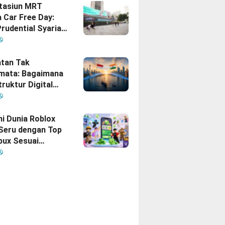
Stasiun MRT
 Car Free Day:
rudential Syariah
akan yang Nomor
i Hati Keluarga
sia
tan Tak
mata: Bagaimana
truktur Digital
Diam
inisikan Ulang
gan Indonesia–
hi Dunia Roblox
 Seru dengan Top
bux Sesuai
uhan