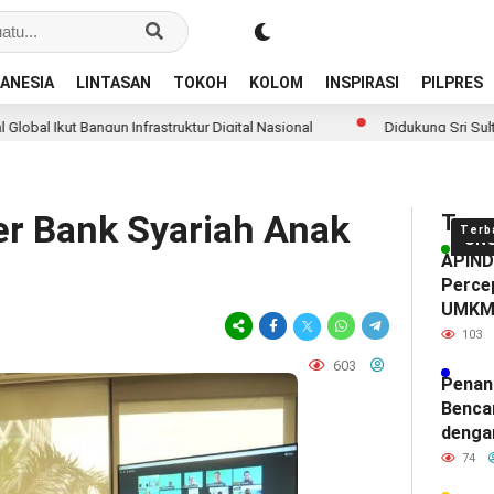
ANESIA
LINTASAN
TOKOH
KOLOM
INSPIRASI
PILPRES
angun Infrastruktur Digital Nasional
Didukung Sri Sultan Hamengku
r Bank Syariah Anak
Tren
Terb
UN
APINDO
Percep
UMK
103
603
Penan
Benca
denga
74