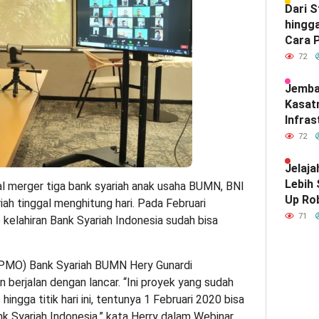
Dari 
hingga
Cara P
Meray
72
Satu d
Indone
Jemba
Kasat
Infras
Diam-
72
Mendef
Hubun
Jelaja
India
Lebih
l
merger tiga bank syariah
anak usaha BUMN, BNI
Up Ro
riah tinggal menghitung hari. Pada Februari
Kebut
71
kelahiran
Bank Syariah Indonesia
sudah bisa
PMO) Bank Syariah BUMN Hery Gunardi
erjalan dengan lancar. “Ini proyek yang sudah
ingga titik hari ini, tentunya 1 Februari 2020 bisa
ank Syariah Indonesia,” kata Herry dalam Webinar