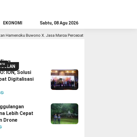
EKONOMI
Sabtu, 08 Agu 2026
 Buwono X, Jasa Marga Percepat Pengembangan Akses Bokoharjo Tol Jogja-
ding
aru
GGULAN
: ION, Solusi
at Digitalisasi
M
ggulangan
na Lebih Cepat
n Drone