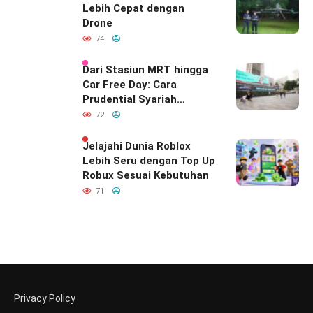
India
Lebih Cepat dengan
Drone
74
Dari Stasiun MRT hingga
Car Free Day: Cara
Prudential Syariah
Merayakan yang Nomor
72
Satu di Hati Keluarga
Indonesia
Jelajahi Dunia Roblox
Lebih Seru dengan Top Up
Robux Sesuai Kebutuhan
71
Privacy Policy