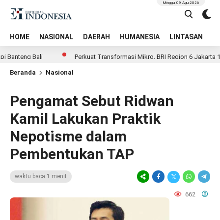
Minggu, 09 Agu 2026
HOME
NASIONAL
DAERAH
HUMANESIA
LINTASAN
T
eng Bali
Perkuat Transformasi Mikro, BRI Region 6 Jakarta 1 Gela
Beranda
Nasional
Pengamat Sebut Ridwan
Kamil Lakukan Praktik
Nepotisme dalam
Pembentukan TAP
waktu baca 1 menit
662