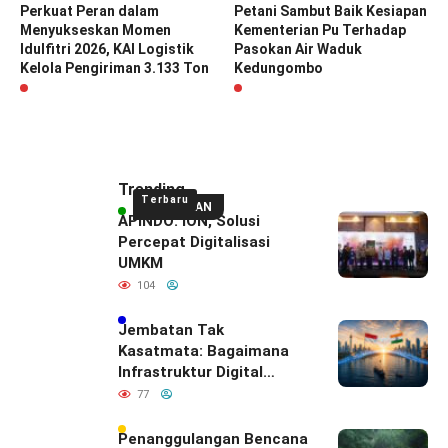
Perkuat Peran dalam
Petani Sambut Baik Kesiapan
Menyukseskan Momen
Kementerian Pu Terhadap
Idulfitri 2026, KAI Logistik
Pasokan Air Waduk
Kelola Pengiriman 3.133 Ton
Kedungombo
Trending
Terbaru
UNGGULAN
APINDO: ION, Solusi
Percepat Digitalisasi
UMKM
104
Jembatan Tak
Kasatmata: Bagaimana
Infrastruktur Digital
Diam-Diam
77
Mendefinisikan Ulang
Hubungan Indonesia–
Penanggulangan Bencana